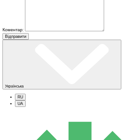
Коментар:
Вiдправити
Українська
RU
UA