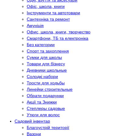
Одяг, взуття та аксесуари
Офіс, школа, книги
Інструменти та автотовари
Сантехніка та ремонт
Амуніція
Офис, школа, книги, творчество
Смартфони, ТБ та електроніка
Без категории
Спорт та захоплення
Сумки для школы
Товари для бізнесу
Дневники школьные
Солодкі набори
Трости для ходьбы
Линейки строительные
Обрати подарунки
Акції та Знижки
Степлеры садовые
Утюги для волос
Садовий інвентар
Благоустрій території
Вазони