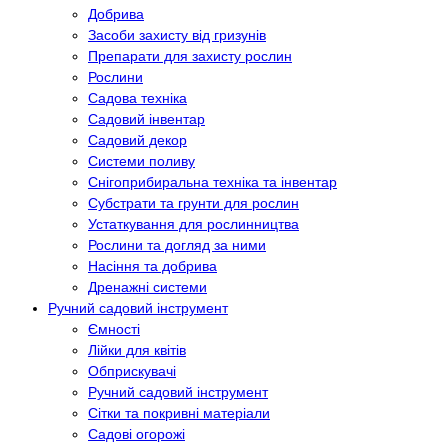
Добрива
Засоби захисту від гризунів
Препарати для захисту рослин
Рослини
Садова техніка
Садовий інвентар
Садовий декор
Системи поливу
Снігоприбиральна техніка та інвентар
Субстрати та грунти для рослин
Устаткування для рослинництва
Рослини та догляд за ними
Насіння та добрива
Дренажні системи
Ручний садовий інструмент
Ємності
Лійки для квітів
Обприскувачі
Ручний садовий інструмент
Сітки та покривні матеріали
Садові огорожі