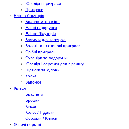
Ювелірні прикраси
Прикраси
Елітна біжутерія
Браслети ювелірні
Елітні подарунки
Елітна біжутерія
Зажимы для галстука
Золоті та платинові прикраси
Срібні прикраси
Сувеніри та подарунки
Ювелірні сережки для пірсингу
Підвіски та кулони
Кольє
Запонки
Кільця
Браслети
Брошки
Кільця
Кольє / Підвіски
Сережки / Кліпси
Жіночі перстні