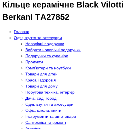
Кільце керамічне Black Vilotti
Berkani ТA27852
Головна
Одяг, взуття та аксесуари
Новорічні подарунки
Вибрати новорічні подарунки
Подарунки та сувеніри
Продукти
Комп'ютери та ноутбуки
Товари для дітей
Краса і здоров'я
Товари для дому
Побутова техніка, інтер'єр
Дача, сад, город
Одяг, взуття та аксесуари
Офіс, школа, книги
Інструменти та автотовари
Сантехніка та ремонт
Амуніція