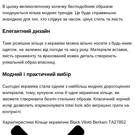
В цьому великолепному колечку бесподобним образом
поєднуються кілька модних трендів. Це буде справжньою
знахідкою для тих, хто слідкує за часом, цінує стиль та якість.
Елегантний дизайн
Таке розкішне кільце з кераміки можна вільно носити з будь-яким
одягом, не залежно від погоди та часу року. Матеріали вставок,
якість орнаменту та врахований кожен деталь створюють
унікальний образ власниці.
Модний і практичний вибір
Сьогодні кераміка стала одним з найбільш модних дорогоцінних
матеріалів, тому, купуючи хоча б одне керамічне кільце, ви
зможете створювати безліч стильних образів. Класичний чорний
колір дозволить згармонізувати total look або виграшно грати на
контрасті.
Характеристики Кільце керамічне Black Vilotti Berkani ТA27852