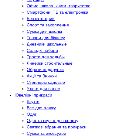
Офис, школа, книги, творчество
Смартфони, ТБ та електроніка
Без категории
Спорт та захоплення
Сумки для школы
Товари для бізнесу
Дневники школьные
Солодкі набори
Трости для ходьбы
Линейки строительные
Обрати подарунки
Акції та Знижки
Степлеры садовые
Утюги для волос
Ювелірні прикраси
Взуття
Все для пляжу
Одяг
Одяг та взуття для спорту
Святкові вбрання та прикраси
Сумки та аксесуари