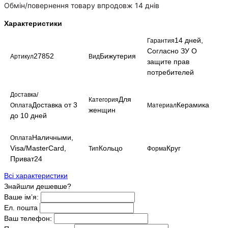
Обмін/повернення товару впродовж 14 днів
Характеристики
14 дней,
Гарантия
Согласно ЗУ О
27852
Бижутерия
Артикул
Вид
защите прав
потребителей
Доставка/
Для
Категория
Доставка от 3
Керамика
Оплата
Материал
женщин
до 10 дней
Наличными,
Оплата
Visa/MasterCard,
Кольцо
Круг
Тип
Форма
Приват24
Всі характеристики
Знайшли дешевше?
Ваше ім’я:
Ел. пошта
Ваш телефон: