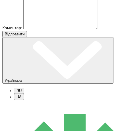
Коментар:
Вiдправити
Українська
RU
UA