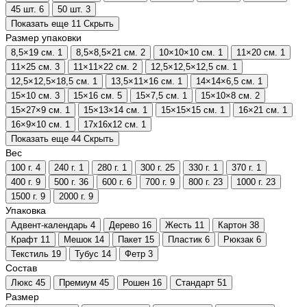
45 шт.
6
50 шт.
3
Показать еще 11
Скрыть
Размер упаковки
8,5×19 см.
1
8,5×8,5×21 см.
2
10×10×10 см.
1
11×20 см.
1
11×25 см.
3
11×11×22 см.
2
12,5×12,5×12,5 см.
1
12,5×12,5×18,5 см.
1
13,5×11×16 см.
1
14×14×6,5 см.
1
15×10 см.
3
15×16 см.
5
15×7,5 см.
1
15×10×8 см.
2
15×27×9 см.
1
15×13×14 см.
1
15×15×15 см.
1
16×21 см.
1
16×9×10 см.
1
17х16х12 см.
1
Показать еще 44
Скрыть
Вес
100 г.
4
240 г.
1
280 г.
1
300 г.
25
330 г.
1
370 г.
1
400 г.
9
500 г.
36
600 г.
6
700 г.
9
800 г.
23
1000 г.
23
1500 г.
9
2000 г.
9
Упаковка
Адвент-календарь
4
Дерево
16
Жесть
11
Картон
38
Крафт
11
Мешок
14
Пакет
15
Пластик
6
Рюкзак
6
Текстиль
19
Тубус
14
Фетр
3
Состав
Люкс
45
Премиум
45
Рошен
16
Стандарт
51
Размер