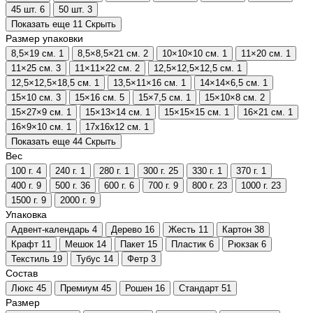
45 шт.
6
50 шт.
3
Показать еще 11
Скрыть
Размер упаковки
8,5×19 см.
1
8,5×8,5×21 см.
2
10×10×10 см.
1
11×20 см.
1
11×25 см.
3
11×11×22 см.
2
12,5×12,5×12,5 см.
1
12,5×12,5×18,5 см.
1
13,5×11×16 см.
1
14×14×6,5 см.
1
15×10 см.
3
15×16 см.
5
15×7,5 см.
1
15×10×8 см.
2
15×27×9 см.
1
15×13×14 см.
1
15×15×15 см.
1
16×21 см.
1
16×9×10 см.
1
17х16х12 см.
1
Показать еще 44
Скрыть
Вес
100 г.
4
240 г.
1
280 г.
1
300 г.
25
330 г.
1
370 г.
1
400 г.
9
500 г.
36
600 г.
6
700 г.
9
800 г.
23
1000 г.
23
1500 г.
9
2000 г.
9
Упаковка
Адвент-календарь
4
Дерево
16
Жесть
11
Картон
38
Крафт
11
Мешок
14
Пакет
15
Пластик
6
Рюкзак
6
Текстиль
19
Тубус
14
Фетр
3
Состав
Люкс
45
Премиум
45
Рошен
16
Стандарт
51
Размер