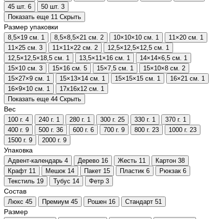
45 шт.
6
50 шт.
3
Показать еще 11
Скрыть
Размер упаковки
8,5×19 см.
1
8,5×8,5×21 см.
2
10×10×10 см.
1
11×20 см.
1
11×25 см.
3
11×11×22 см.
2
12,5×12,5×12,5 см.
1
12,5×12,5×18,5 см.
1
13,5×11×16 см.
1
14×14×6,5 см.
1
15×10 см.
3
15×16 см.
5
15×7,5 см.
1
15×10×8 см.
2
15×27×9 см.
1
15×13×14 см.
1
15×15×15 см.
1
16×21 см.
1
16×9×10 см.
1
17х16х12 см.
1
Показать еще 44
Скрыть
Вес
100 г.
4
240 г.
1
280 г.
1
300 г.
25
330 г.
1
370 г.
1
400 г.
9
500 г.
36
600 г.
6
700 г.
9
800 г.
23
1000 г.
23
1500 г.
9
2000 г.
9
Упаковка
Адвент-календарь
4
Дерево
16
Жесть
11
Картон
38
Крафт
11
Мешок
14
Пакет
15
Пластик
6
Рюкзак
6
Текстиль
19
Тубус
14
Фетр
3
Состав
Люкс
45
Премиум
45
Рошен
16
Стандарт
51
Размер