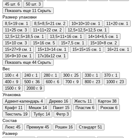
45 шт.
6
50 шт.
3
Показать еще 11
Скрыть
Размер упаковки
8,5×19 см.
1
8,5×8,5×21 см.
2
10×10×10 см.
1
11×20 см.
1
11×25 см.
3
11×11×22 см.
2
12,5×12,5×12,5 см.
1
12,5×12,5×18,5 см.
1
13,5×11×16 см.
1
14×14×6,5 см.
1
15×10 см.
3
15×16 см.
5
15×7,5 см.
1
15×10×8 см.
2
15×27×9 см.
1
15×13×14 см.
1
15×15×15 см.
1
16×21 см.
1
16×9×10 см.
1
17х16х12 см.
1
Показать еще 44
Скрыть
Вес
100 г.
4
240 г.
1
280 г.
1
300 г.
25
330 г.
1
370 г.
1
400 г.
9
500 г.
36
600 г.
6
700 г.
9
800 г.
23
1000 г.
23
1500 г.
9
2000 г.
9
Упаковка
Адвент-календарь
4
Дерево
16
Жесть
11
Картон
38
Крафт
11
Мешок
14
Пакет
15
Пластик
6
Рюкзак
6
Текстиль
19
Тубус
14
Фетр
3
Состав
Люкс
45
Премиум
45
Рошен
16
Стандарт
51
Размер