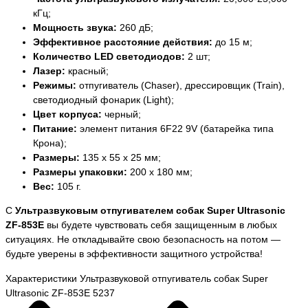
кГц;
Мощность звука:
260 дБ;
Эффективное расстояние действия:
до 15 м;
Количество LED светодиодов:
2 шт;
Лазер:
красный;
Режимы:
отпугиватель (Chaser), дрессировщик (Train),
светодиодный фонарик (Light);
Цвет корпуса:
черный;
Питание:
элемент питания 6F22 9V (батарейка типа
Крона);
Размеры:
135 х 55 х 25 мм;
Размеры упаковки:
200 х 180 мм;
Вес:
105 г.
С
Ультразвуковым отпугивателем собак Super Ultrasonic
ZF-853E
вы будете чувствовать себя защищенным в любых
ситуациях. Не откладывайте свою безопасность на потом —
будьте уверены в эффективности защитного устройства!
Характеристики Ультразвуковой отпугиватель собак Super
Ultrasonic ZF-853E 5237