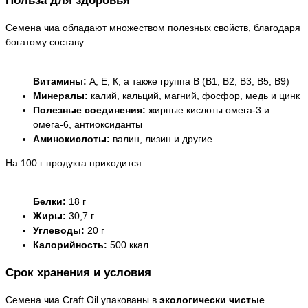
Польза для здоровья
Семена чиа обладают множеством полезных свойств, благодаря
богатому составу:
Витамины:
A, E, К, а также группа B (B1, B2, B3, B5, B9)
Минералы:
калий, кальций, магний, фосфор, медь и цинк
Полезные соединения:
жирные кислоты омега-3 и
омега-6, антиоксиданты
Аминокислоты:
валин, лизин и другие
На 100 г продукта приходится:
Белки:
18 г
Жиры:
30,7 г
Углеводы:
20 г
Калорийность:
500 ккал
Срок хранения и условия
Семена чиа Craft Oil упакованы в
экологически чистые