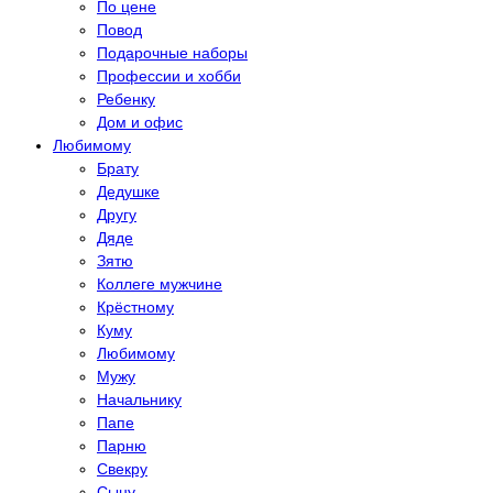
По цене
Повод
Подарочные наборы
Профессии и хобби
Ребенку
Дом и офис
Любимому
Брату
Дедушке
Другу
Дяде
Зятю
Коллеге мужчине
Крёстному
Куму
Любимому
Мужу
Начальнику
Папе
Парню
Свекру
Сыну