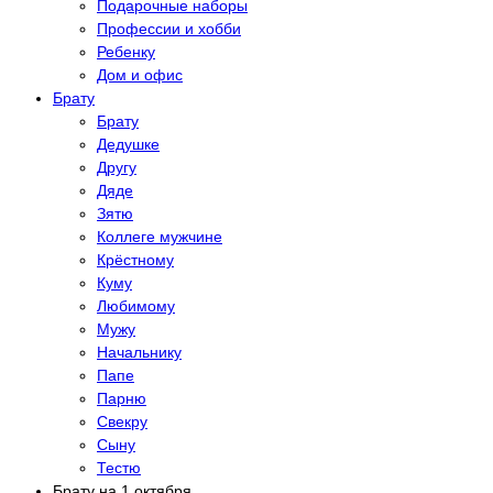
Подарочные наборы
Профессии и хобби
Ребенку
Дом и офис
Брату
Брату
Дедушке
Другу
Дяде
Зятю
Коллеге мужчине
Крёстному
Куму
Любимому
Мужу
Начальнику
Папе
Парню
Свекру
Сыну
Тестю
Брату на 1 октября