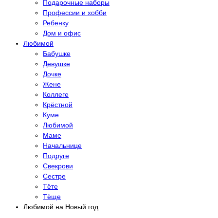
Подарочные наборы
Профессии и хобби
Ребенку
Дом и офис
Любимой
Бабушке
Девушке
Дочке
Жене
Коллеге
Крёстной
Куме
Любимой
Маме
Начальнице
Подруге
Свекрови
Сестре
Тёте
Тёще
Любимой на Новый год