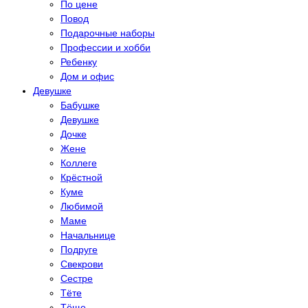
По цене
Повод
Подарочные наборы
Профессии и хобби
Ребенку
Дом и офис
Девушке
Бабушке
Девушке
Дочке
Жене
Коллеге
Крёстной
Куме
Любимой
Маме
Начальнице
Подруге
Свекрови
Сестре
Тёте
Тёще