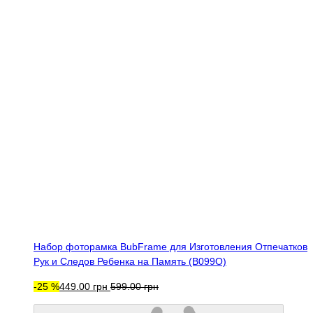
Набор фоторамка BubFrame для Изготовления Отпечатков
Рук и Следов Ребенка на Память (B099O)
-25 %
449.00 грн
599.00 грн