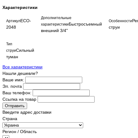
Характеристики
Дополнительные
ECO-
Ре
Артикул
Особенности
Быстросъемный
характеристики
2048
струи
внешний 3/4"
Тип
Сильный
струи
туман
Все характеристики
Нашли дешевле?
Ваше имя:
Эл. почта
Ваш телефон:
Ссылка на товар
Отправить
Введите адрес доставки
Страна
Регион / Область