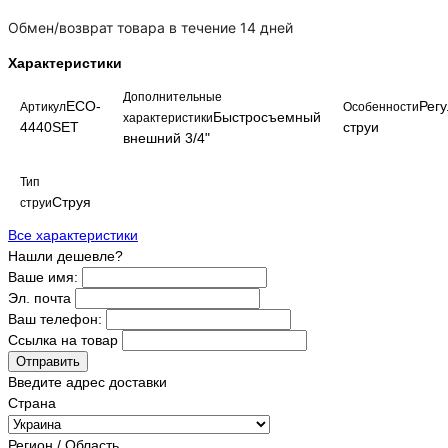
Обмен/возврат товара в течение 14 дней
Характеристики
Дополнительные
ECO-
Рег
Артикул
Особенности
Быстросъемный
характеристики
4440SET
струи
внешний 3/4"
Тип
Струя
струи
Все характеристики
Нашли дешевле?
Ваше имя:
Эл. почта
Ваш телефон:
Ссылка на товар
Отправить
Введите адрес доставки
Страна
Регион / Область