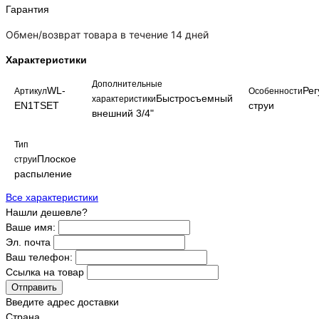
Гарантия
Обмен/возврат товара в течение 14 дней
Характеристики
Дополнительные
WL-
Рег
Артикул
Особенности
Быстросъемный
характеристики
EN1TSET
струи
внешний 3/4"
Тип
Плоское
струи
распыление
Все характеристики
Нашли дешевле?
Ваше имя:
Эл. почта
Ваш телефон:
Ссылка на товар
Отправить
Введите адрес доставки
Страна