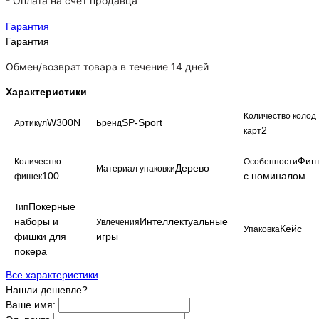
-
Оплата на счет продавца
Гарантия
Гарантия
Обмен/возврат товара в течение 14 дней
Характеристики
Количество колод
W300N
SP-Sport
Артикул
Бренд
2
карт
Фиш
Количество
Особенности
Дерево
Материал упаковки
100
с номиналом
фишек
Покерные
Тип
наборы и
Интеллектуальные
Увлечения
Кейс
Упаковка
фишки для
игры
покера
Все характеристики
Нашли дешевле?
Ваше имя: