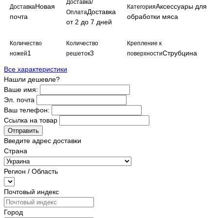
Доставка/
Новая
Аксессуары для
Доставка
Категория
Доставка
Оплата
почта
обработки мяса
от 2 до 7 дней
Количество
Количество
Крепление к
1
3
Струбцина
ножей
решеток
поверхности
Все характеристики
Нашли дешевле?
Ваше имя:
Эл. почта
Ваш телефон:
Ссылка на товар
Отправить
Введите адрес доставки
Страна
Регион / Область
Почтовый индекс
Город