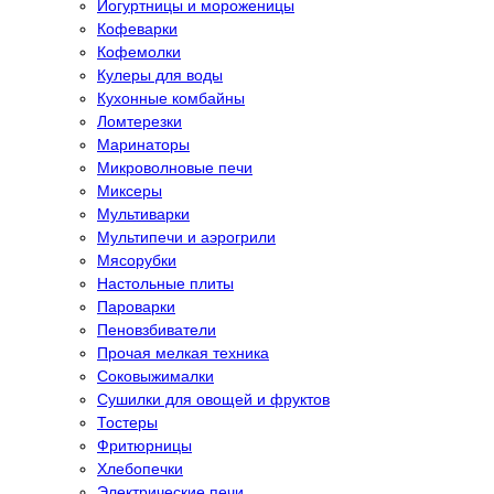
Йогуртницы и мороженицы
Кофеварки
Кофемолки
Кулеры для воды
Кухонные комбайны
Ломтерезки
Маринаторы
Микроволновые печи
Миксеры
Мультиварки
Мультипечи и аэрогрили
Мясорубки
Настольные плиты
Пароварки
Пеновзбиватели
Прочая мелкая техника
Соковыжималки
Сушилки для овощей и фруктов
Тостеры
Фритюрницы
Хлебопечки
Электрические печи