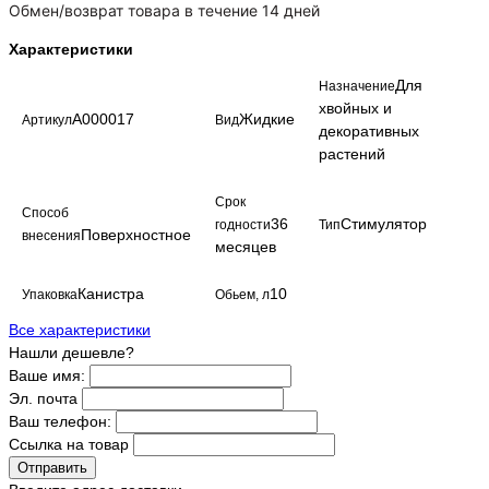
Обмен/возврат товара в течение 14 дней
Характеристики
Для
Назначение
хвойных и
A000017
Жидкие
Артикул
Вид
декоративных
растений
Срок
Способ
36
Стимулятор
годности
Тип
Поверхностное
внесения
месяцев
Канистра
10
Упаковка
Обьем, л
Все характеристики
Нашли дешевле?
Ваше имя:
Эл. почта
Ваш телефон:
Ссылка на товар
Отправить