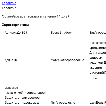
Гарантия
Гарантия
Обмен/возврат товара в течение 14 дней
Характеристики
iz14967
Shadow
Агрово
Артикул
Бренд
Вид
Назначение
вредителе
Для грядо
садовых
10
Агроволокно
Длина
Материал
участков|
укрытия
растений|
птиц
Основное
Универсальное|
назначение
Защита от заморозков|
Защита от насекомых-
Агроволокно
Белы
Тип
Цвет