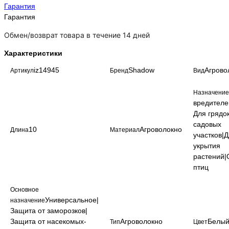
Гарантия
Гарантия
Обмен/возврат товара в течение 14 дней
Характеристики
iz14945
Shadow
Агрово
Артикул
Бренд
Вид
Назначение
вредителе
Для грядо
садовых
10
Агроволокно
Длина
Материал
участков|
укрытия
растений|
птиц
Основное
Универсальное|
назначение
Защита от заморозков|
Защита от насекомых-
Агроволокно
Белы
Тип
Цвет