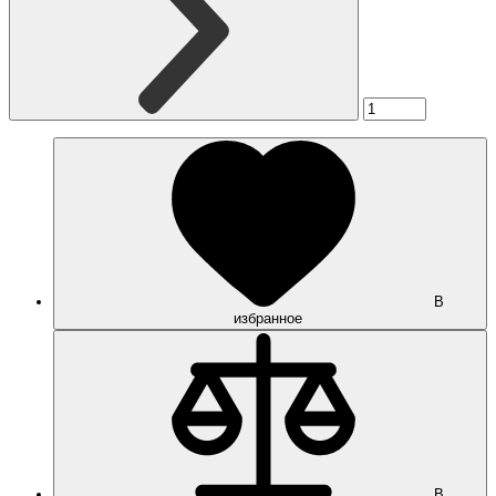
В
избранное
В