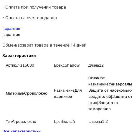
- Оплата при получении товара
-
Оплата на счет продавца
Гарантия
Гарантия
Обмен/возврат товара в течение 14 дней
Характеристики
iz15030
Shadow
12
Артикул
Бренд
Длина
Основное
Универсаль
назначение
Для
Защита от насекомых
Назначение
Агроволокно
Материал
парников
вредителей|Защита о
птиц|Защита от
заморозков
Агроволокно
Белый
1.2
Тип
Цвет
Ширина
Все характеристики