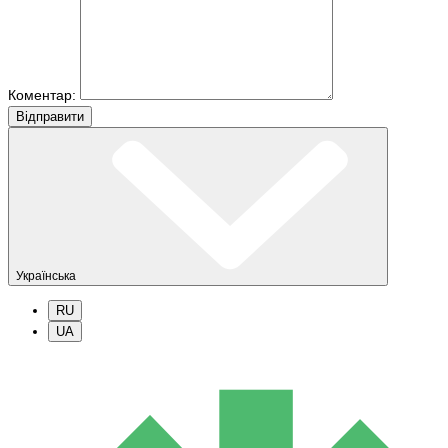
Коментар:
Вiдправити
Українська
RU
UA