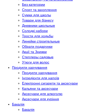
Без категории
Спорт та захоплення
Сумки для школы
Товари для бізнесу
Дневники школьные
Солодкі набори
Трости для ходьбы
Линейки строительные
Обрати подарунки
Акції та Знижки
Степлеры садовые
Утюги для волос
Продукти харчування
Продукти харчування
Інгредієнти для напоїв
Електронні сигарети та аксесуари
Кальяни та аксесуари
Аксесуари для алкоголю
Аксесуари для куріння
Бакалія
Бакалія