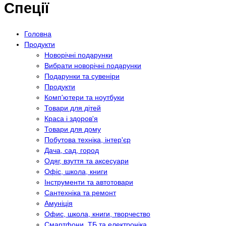
Спеції
Головна
Продукти
Новорічні подарунки
Вибрати новорічні подарунки
Подарунки та сувеніри
Продукти
Комп'ютери та ноутбуки
Товари для дітей
Краса і здоров'я
Товари для дому
Побутова техніка, інтер'єр
Дача, сад, город
Одяг, взуття та аксесуари
Офіс, школа, книги
Інструменти та автотовари
Сантехніка та ремонт
Амуніція
Офис, школа, книги, творчество
Смартфони, ТБ та електроніка