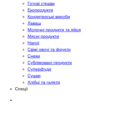
Готові страви
Екопродукти
Кондитерські вироби
Лаваш
Молочні продукти та яйця
Мясні продукти
Напої
Свіжі овочі та фрукти
Снеки
Сублімовані продукти
Суперфуди
Сушки
Хлібці та галети
Спеції