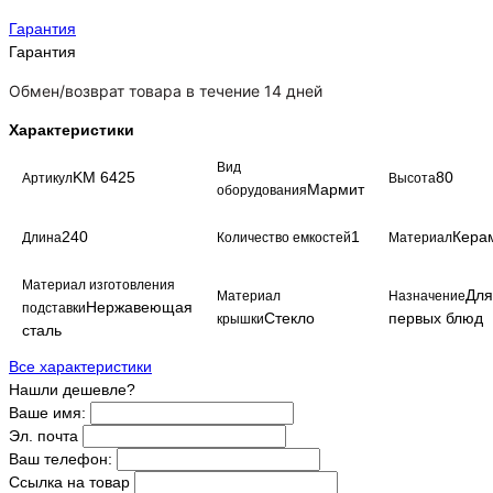
Гарантия
Гарантия
Обмен/возврат товара в течение 14 дней
Характеристики
Вид
KM 6425
80
Артикул
Высота
Мармит
оборудования
240
1
Кера
Длина
Количество емкостей
Материал
Материал изготовления
Для
Материал
Назначение
Нержавеющая
подставки
Стекло
первых блюд
крышки
сталь
Все характеристики
Нашли дешевле?
Ваше имя:
Эл. почта
Ваш телефон:
Ссылка на товар