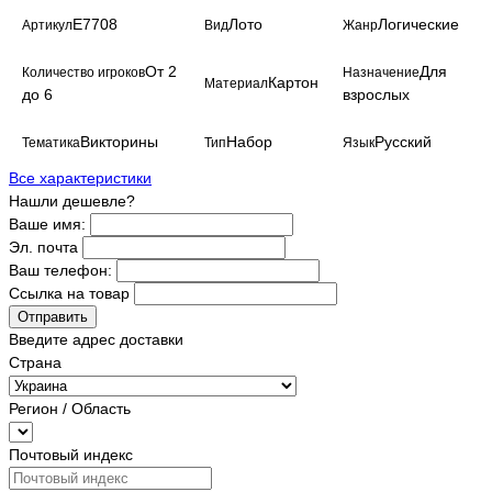
E7708
Лото
Логические
Артикул
Вид
Жанр
От 2
Для
Количество игроков
Назначение
Картон
Материал
до 6
взрослых
Викторины
Набор
Русский
Тематика
Тип
Язык
Все характеристики
Нашли дешевле?
Ваше имя:
Эл. почта
Ваш телефон:
Ссылка на товар
Отправить
Введите адрес доставки
Страна
Регион / Область
Почтовый индекс