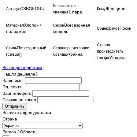
Количество в
CSBGFGRU
Женщине
Артикул
Кому
1 пара
упаковке
Хлопок +
Всесезонная
Материал
Сезон
Носки
Содержимое
полиамид
модель
Страна-
Повседневный
Стиль
Страна регистрации
производитель
(casual)
Украина
бренда
Украина
товара
Все характеристики
Нашли дешевле?
Ваше имя:
Эл. почта
Ваш телефон:
Ссылка на товар
Отправить
Введите адрес доставки
Страна
Регион / Область