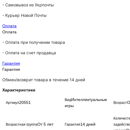
-
Самовывоз из Укрпочты
-
Курьер Новой Почты
Оплата
Оплата
- Оплата при получении товара
-
Оплата на счет продавца
Гарантия
Гарантия
Обмен/возврат товара в течение 14 дней
Характеристики
Интеллектуальные
Вид
20551
О
Артикул
Возраст
игры
Количест
От 5 лет
14 дней
Возрастная группа
Гарантия
задейств