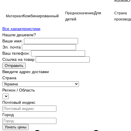
О
игроков
Для
Предназначение
Страна
Комбинированный
Материал
детей
производ
Все характеристики
Нашли дешевле?
Ваше имя:
Эл. почта
Ваш телефон:
Ссылка на товар
Отправить
Введите адрес доставки
Страна
Регион / Область
Почтовый индекс
Город
Узнать цены